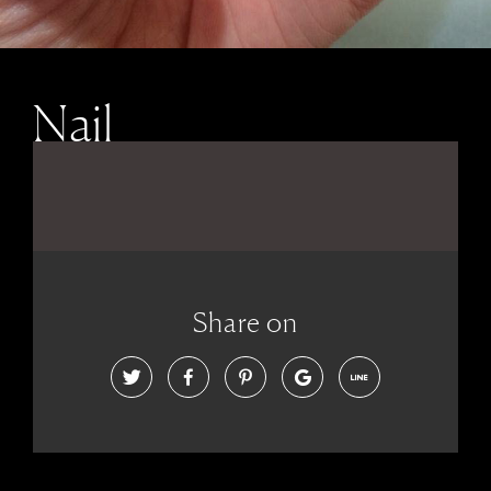
Nail
Share on