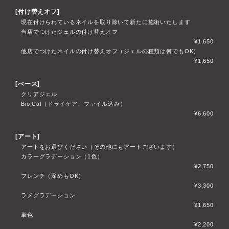
[付け替えオフ]
現在付けられているネイルを取り除いて新たに施術いたします
当店でつけたジェルの付け替えオフ
¥1,650
他店でつけたネイルの付け替えオフ（ジェルの種類は何でもOK）
¥1,650
[べース]
クリアジェル
Bio,Cal（ドライケア、ファイル込み）
¥6,600
[アート]
アートをお選びください（その他にもアートございます）
カラーグラデーション（1色）
¥2,750
フレンチ（深めもOK）
¥3,300
ラメグラデーション
¥1,650
単色
¥2,200