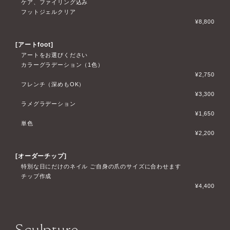
ケア、ファイリング込み
フットジェルクリア
¥8,800
[アートfoot]
アートをお選びください
カラーグラデーション（1色）
¥2,750
フレンチ（深めもOK）
¥3,300
ラメグラデーション
¥1,650
単色
¥2,200
[オーダーチップ]
特別な日にだけのネイル ご自身の爪のサイズに合わせます
チップ作成
¥4,400
Sculpture