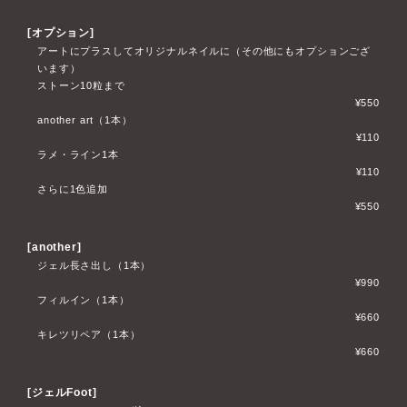
[オプション]
アートにプラスしてオリジナルネイルに（その他にもオプションござ
います）
ストーン10粒まで
¥550
another art（1本）
¥110
ラメ・ライン1本
¥110
さらに1色追加
¥550
[another]
ジェル長さ出し（1本）
¥990
フィルイン（1本）
¥660
キレツリペア（1本）
¥660
[ジェルFoot]