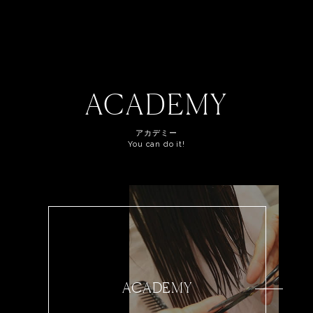
ACADEMY
アカデミー
You can do it!
ACADEMY