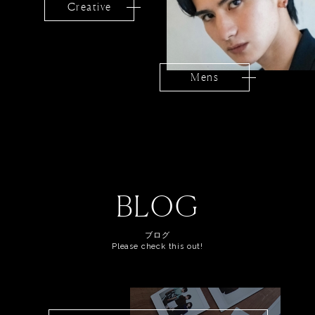
Creative
Mens
BLOG
ブログ
Please check this out!