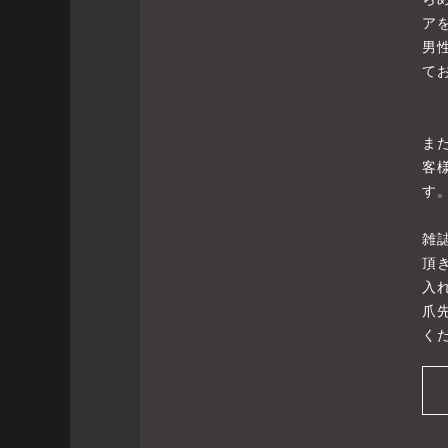
ア
男
て
ま
客
す
雑
頂
入
爪
くだ