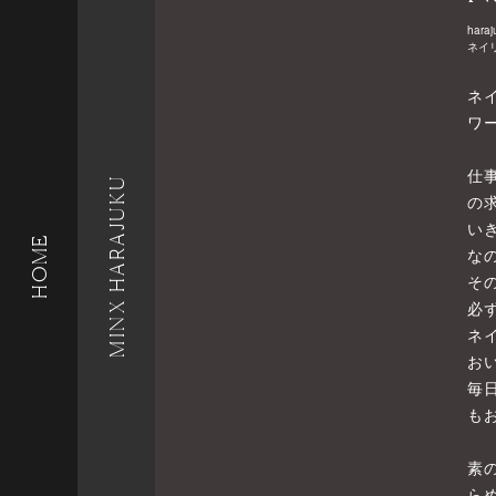
haraj
ネイ
ネ
ワ
仕
MINX HARAJUKU
の
い
HOME
な
そ
必
ネ
お
毎
も
素
ら