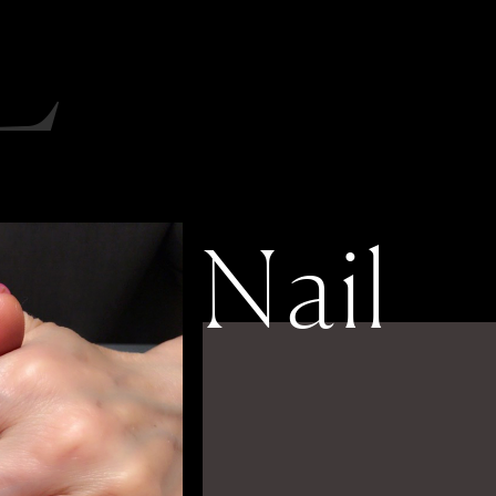
L
Nail