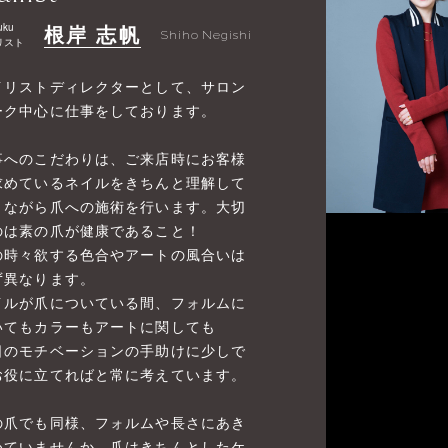
uku
根岸 志帆
Shiho Negishi
リスト
イリストディレクターとして、サロン
ーク中心に仕事をしております。
事へのこだわりは、ご来店時にお客様
求めているネイルをきちんと理解して
きながら爪への施術を行います。大切
のは素の爪が健康であること！
の時々欲する色合やアートの風合いは
ず異なります。
イルが爪についている間、フォルムに
いてもカラーもアートに関しても
日のモチベーションの手助けに少しで
お役に立てればと常に考えています。
の爪でも同様、フォルムや長さにあき
めていませんか。爪はきちんとしたケ