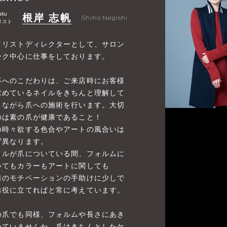
uku
根岸 志帆
Shiho Negishi
リスト
イリストディレクターとして、サロン
ーク中心に仕事をしております。
事へのこだわりは、ご来店時にお客様
求めているネイルをきちんと理解して
きながら爪への施術を行います。大切
のは素の爪が健康であること！
の時々欲する色合やアートの風合いは
ず異なります。
イルが爪についている間、フォルムに
いてもカラーもアートに関しても
日のモチベーションの手助けに少しで
お役に立てればと常に考えています。
の爪でも同様、フォルムや長さにあき
めていませんか。爪はきちんとしたケ