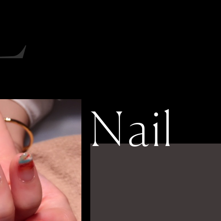
L
Nail