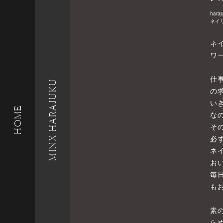
haraj
ネイ
ネ
ワ
仕
MINX HARAJUKU
の
い
HOME
な
そ
必
ネ
お
毎
も
素
ら