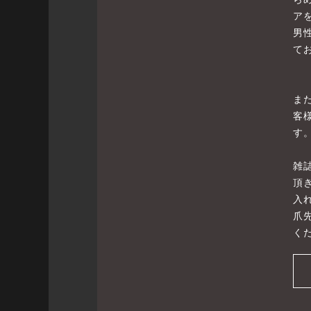
ア
男
て
ま
客
す
雑
頂
入
爪
くだ