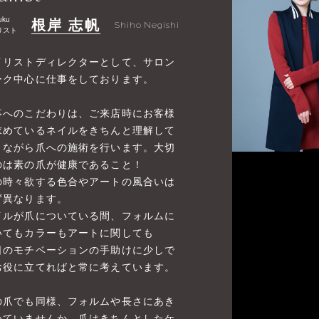
uku
根岸 志帆
Shiho Negishi
リスト
イリストディレクターとして、サロン
ーク中心に仕事をしております。
事へのこだわりは、ご来店時にお客様
求めているネイルをきちんと理解して
きながら爪への施術を行います。大切
のは素の爪が健康であること！
の時々欲する色合やアートの風合いは
ず異なります。
イルが爪についている間、フォルムに
いてもカラーもアートに関しても
日のモチベーションの手助けに少しで
お役に立てればと常に考えています。
の爪でも同様、フォルムや長さにあき
めていませんか。爪はきちんとしたケ