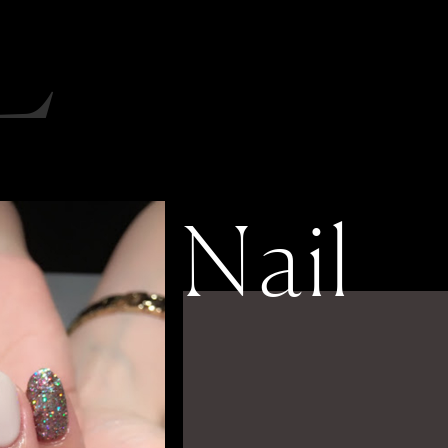
L
Nail