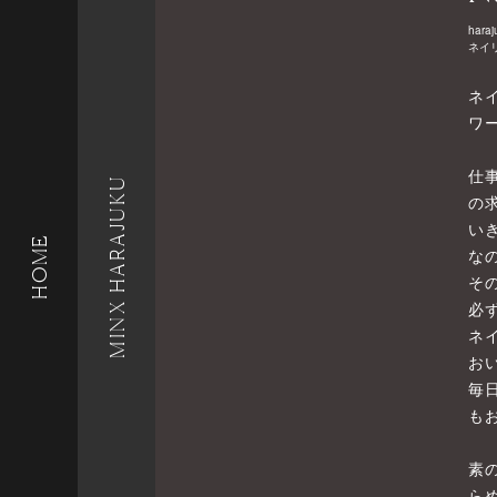
haraj
ネイ
ネ
ワ
仕
MINX HARAJUKU
の
い
HOME
な
そ
必
ネ
お
毎
も
素
ら