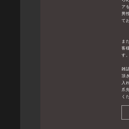
ア
男
て
ま
客
す
雑
頂
入
爪
くだ