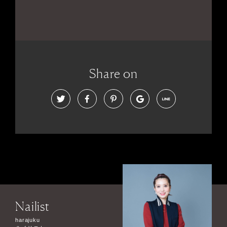
Share on
Nailist
harajuku