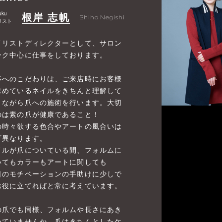
uku
根岸 志帆
Shiho Negishi
リスト
イリストディレクターとして、サロン
ーク中心に仕事をしております。
事へのこだわりは、ご来店時にお客様
求めているネイルをきちんと理解して
きながら爪への施術を行います。大切
のは素の爪が健康であること！
の時々欲する色合やアートの風合いは
ず異なります。
イルが爪についている間、フォルムに
いてもカラーもアートに関しても
日のモチベーションの手助けに少しで
お役に立てればと常に考えています。
の爪でも同様、フォルムや長さにあき
めていませんか。爪はきちんとしたケ