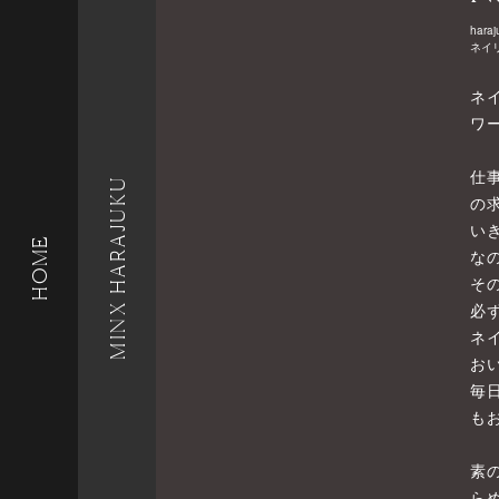
haraj
ネイ
ネ
ワ
仕
MINX HARAJUKU
の
い
HOME
な
そ
必
ネ
お
毎
も
素
ら