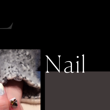
L
Nail