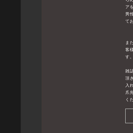
ア
男
て
ま
客
す
雑
頂
入
爪
くだ