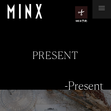
WEB予約
PRESENT
-Present