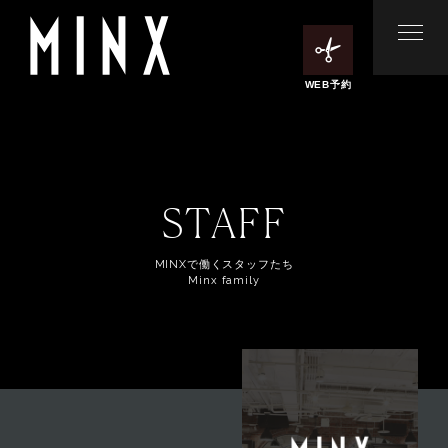
WEB予約
STAFF
MINXで働くスタッフたち
Minx family