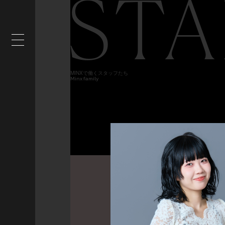
STA
MINXで働くスタッフたち
Minx family