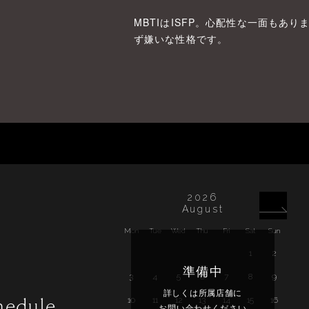
MBTIはISFP。心配性な一面もあ
ず嫌いな性格です。
2026
August
Mon
Tue
Wed
Thu
Fri
Sat
Sun
Mon
1
2
準備中
3
4
5
6
7
8
9
7
詳しくは所属店舗に
hedule
10
11
12
13
14
15
16
14
お問い合わせください