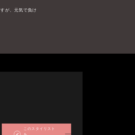
りますが、元気で負け
Tue
Wed
Thu
Fri
Sat
Sun
Mon
Tue
Wed
Thu
Fri
Sat
Sun
1
2
3
4
5
6
1
2
3
4
準備中
準備中
8
9
10
11
12
13
5
6
7
8
9
10
11
詳しくは所属店舗に
詳しくは所属店舗に
このスタイリスト
15
16
17
18
19
20
12
13
14
15
16
17
18
を
お問い合わせください
お問い合わせください