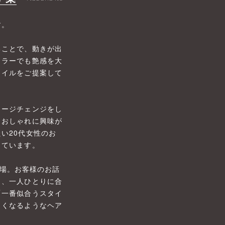
す。
ることで、動きが出
カラーでも艶感を大
タイルをご提案して
メージチェンジをし
。おしゃれに興味が
い20代女性のお
っています。
も出場。お客様のお話
し、一人ひとりに合
「一番似合うスタイ
しくなるようなヘア
！