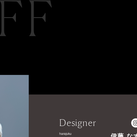
FF
Designer
harajuku
伊藤 な