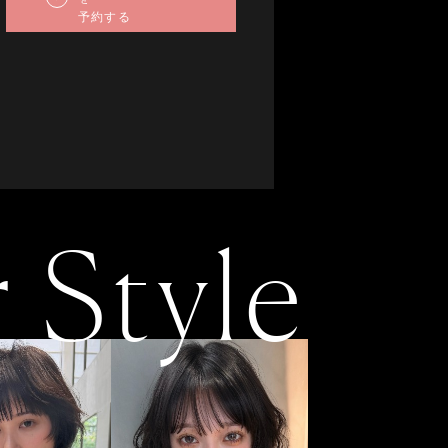
予約する
22
23
24
25
26
27
19
20
21
22
23
24
25
29
30
26
27
28
29
30
31
r Style