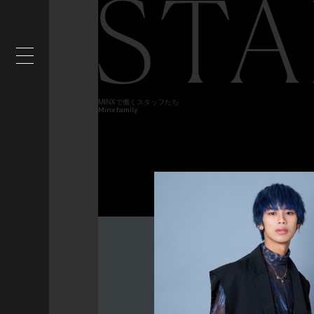
STA
MINXで働くスタッフたち
Minx family