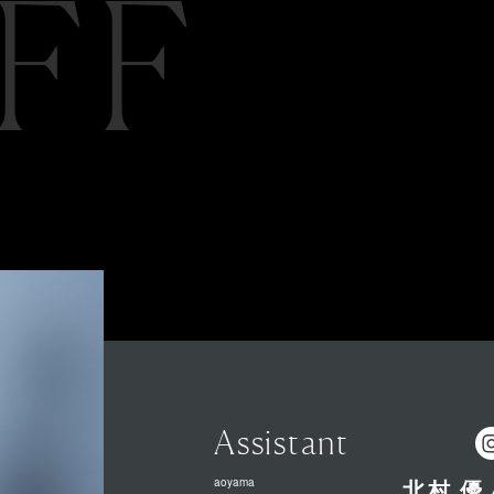
FF
Assistant
aoyama
北村 優