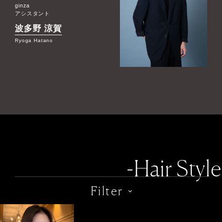
ginza
アシスタント
波多野 涼賀
Ryoga Hatano
-Hair Style
Filter