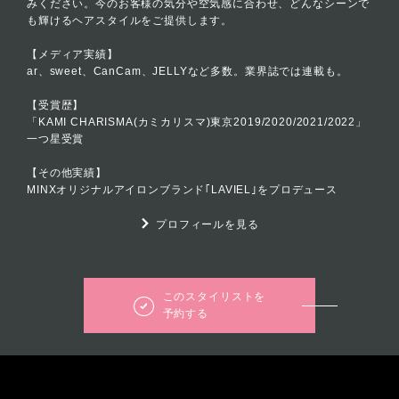
みください。今のお客様の気分や空気感に合わせ、どんなシーンで
も輝けるヘアスタイルをご提供します。
【メディア実績】
ar、sweet、CanCam、JELLYなど多数。業界誌では連載も。
【受賞歴】
「KAMI CHARISMA(カミカリスマ)東京2019/2020/2021/2022」
一つ星受賞
【その他実績】
MINXオリジナルアイロンブランド｢LAVIEL｣をプロデュース
プロフィールを見る
このスタイリストを
予約する