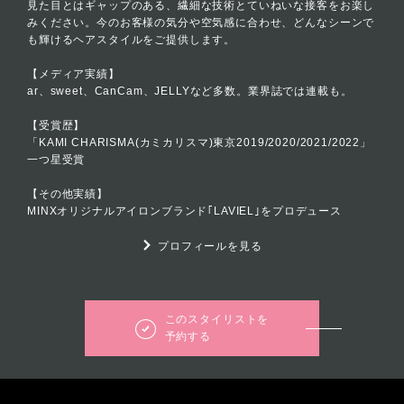
見た目とはギャップのある、繊細な技術とていねいな接客をお楽し
みください。今のお客様の気分や空気感に合わせ、どんなシーンで
も輝けるヘアスタイルをご提供します。
【メディア実績】
ar、sweet、CanCam、JELLYなど多数。業界誌では連載も。
【受賞歴】
「KAMI CHARISMA(カミカリスマ)東京2019/2020/2021/2022」
一つ星受賞
【その他実績】
MINXオリジナルアイロンブランド｢LAVIEL｣をプロデュース
プロフィールを見る
このスタイリストを
予約する