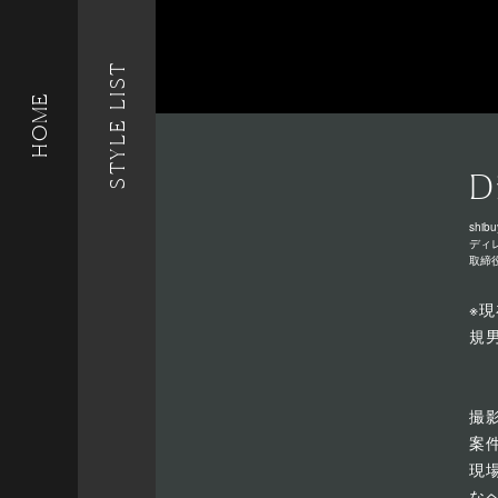
STYLE LIST
HOME
D
shibu
ディ
取締
※
規
撮
案
現
な