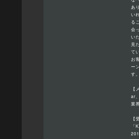
あ
い
る
会
い
見
て
お
ー
す
【
ar
業
【
「K
20