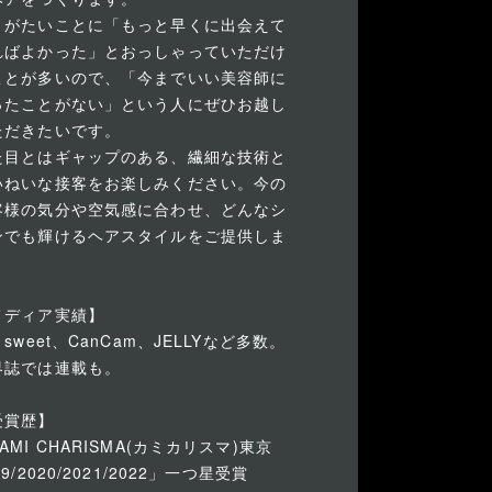
りがたいことに「もっと早くに出会えて
ればよかった」とおっしゃっていただけ
ことが多いので、「今までいい美容師に
ったことがない」という人にぜひお越し
ただきたいです。
た目とはギャップのある、繊細な技術と
いねいな接客をお楽しみください。今の
客様の気分や空気感に合わせ、どんなシ
ンでも輝けるヘアスタイルをご提供しま
。
メディア実績】
、sweet、CanCam、JELLYなど多数。
界誌では連載も。
受賞歴】
AMI CHARISMA(カミカリスマ)東京
19/2020/2021/2022」一つ星受賞