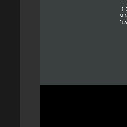
【
M
｢L