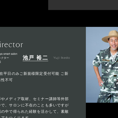
irector
ya smart salon
池戸 裕二
レクター
Yuji Ikedo
役
現在平日のみご新規様限定受付可能 ご新
男性不可
影やメディア取材、セミナー講師等外部
件で、サロンに不在のことも多いですが
場の中で得られた経験を活かして、素敵
ヘアをつくります。