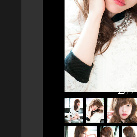
2
/
7