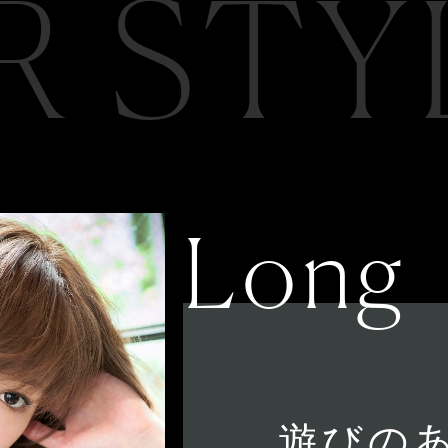
R STY
Long
遊びの