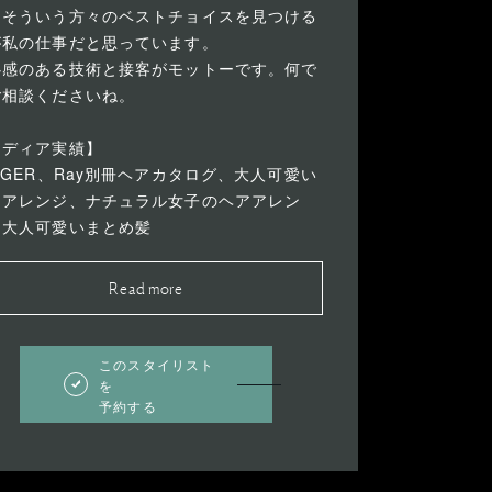
。そういう方々のベストチョイスを見つける
が私の仕事だと思っています。
心感のある技術と接客がモットーです。何で
ご相談くださいね。
メディア実績】
NGER、Ray別冊ヘアカタログ、大人可愛い
アアレンジ、ナチュラル女子のヘアアレン
、大人可愛いまとめ髪
Read more
このスタイリスト
を
予約する