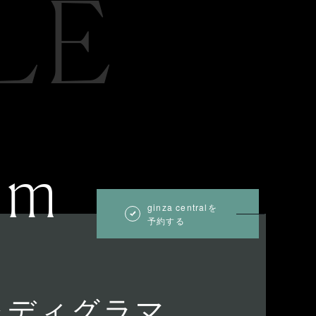
LE
um
ginza centralを
予約する
レディグラマ