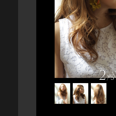
2
/
3