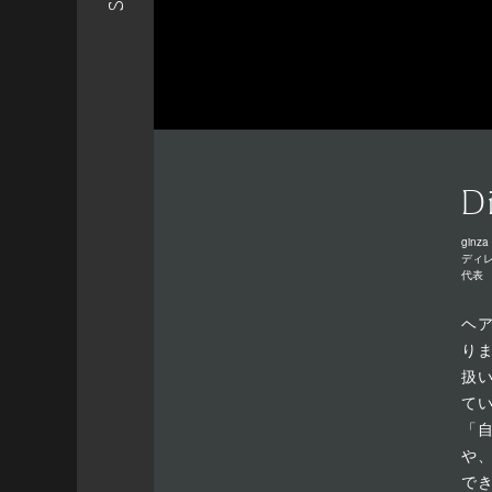
D
ginza 
ディ
代表
ヘ
り
扱
て
「
や
で