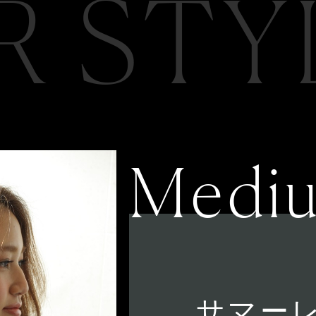
R STY
Medi
サマー