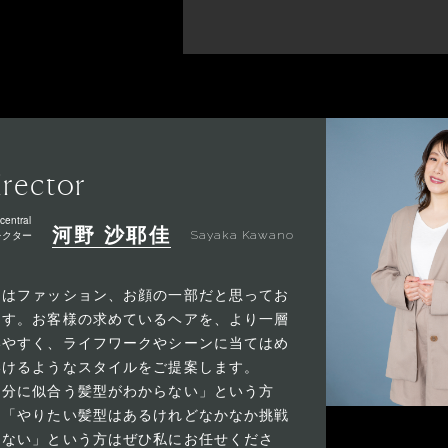
irector
central
河野 沙耶佳
レクター
Sayaka Kawano
アはファッション、お顔の一部だと思ってお
ます。お客様の求めているヘアを、より一層
いやすく、ライフワークやシーンに当てはめ
いけるようなスタイルをご提案します。
自分に似合う髪型がわからない」という方
、「やりたい髪型はあるけれどなかなか挑戦
きない」という方はぜひ私にお任せくださ