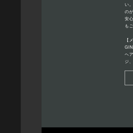
い
の
安
も
【
GI
ヘ
ジ