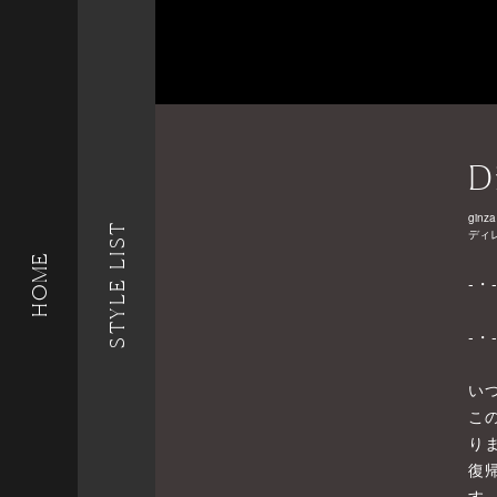
D
ginza
STYLE LIST
ディ
HOME
-・
産
-・
い
こ
り
復
す