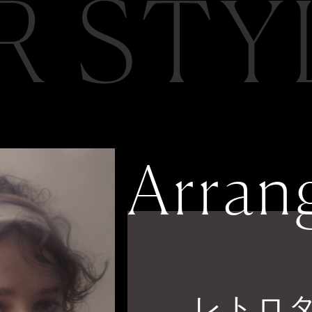
R STY
Arran
レトロ