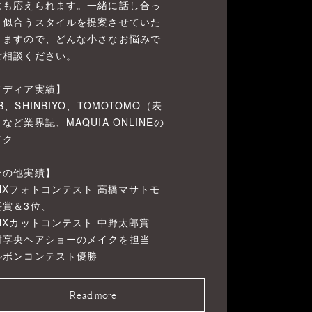
にも応えられます。一緒に話し合っ
、似合うスタイルを提案させていた
きますので、どんな小さなお悩みで
ご相談ください。
メディア実績】
B、SHINBIYO、TOMOTOMO（表
など業界誌、MAQUIA ONLINEの
イク
その他実績】
INXフォトコンテスト 高橋マサトモ
長賞＆3位、
INXカットコンテスト 中野太郎賞
村享央ヘアショーのメイクを担当
ルボンコンテスト優勝
Read more