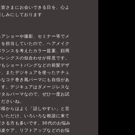
た皆さまにお会いできる日を、心よ
楽しみにしております
ヘアショーや撮影、セミナー等でメ
クを担当していたので、ヘアメイク
バランスを考えたカラー提案、顔周
やレングスの似合わせが得意です。
でもショートバングなどの前髪デザ
ン、またデジキュアを使ったナチュ
ルなコテ巻き風パーマにも自信があ
ます。デジキュアはダメージレスな
ジタルパーマなので、ぜひ一度お試
くださいね。
客様からはよく「話しやすい」と言
ていただけ、いろいろな相談に来て
ださる方も多いです。30代のお悩み
頭皮ケア、リフトアップなどのお悩