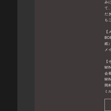
み
て
だ
も
【
BO
紙）
メ
【
M
会
M
岡
ミ