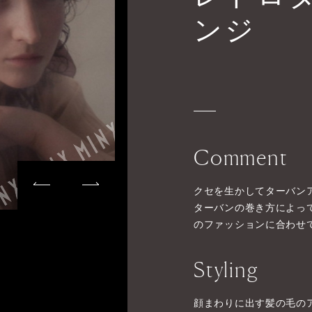
ンジ
Comment
クセを生かしてターバン
ターバンの巻き方によっ
のファッションに合わせ
Styling
顔まわりに出す髪の毛の