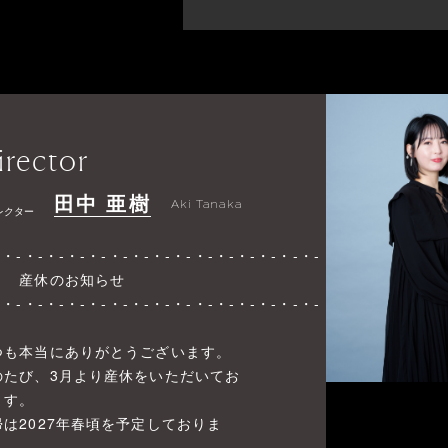
irector
田中 亜樹
Aki Tanaka
レクター
-・-・-・-・-・-・-・-・-・-・-・-・-・-・-・-・-
休のお知らせ
-・-・-・-・-・-・-・-・-・-・-・-・-・-・-・-・-
つも本当にありがとうございます。
のたび、3月より産休をいただいてお
ます。
帰は2027年春頃を予定しておりま
。