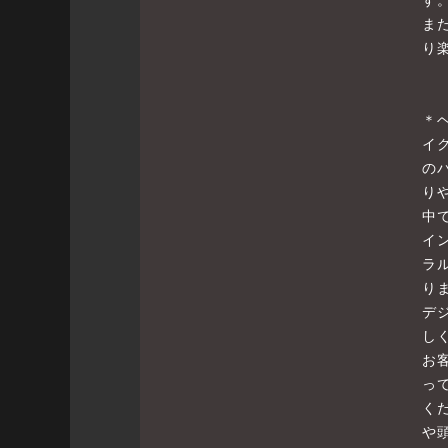
ま
り
＊
イ
の
り
中
イ
ラ
り
デ
し
お
っ
く
や