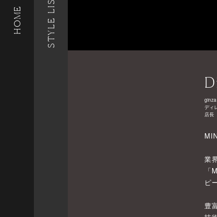
STYLE LIST
HOME
D
ginza
ディ
店長
MI
業
「
ピ
豊