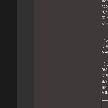
技
な
え
気
が人
【
マ
MA
【
第
マ
第
第3
M