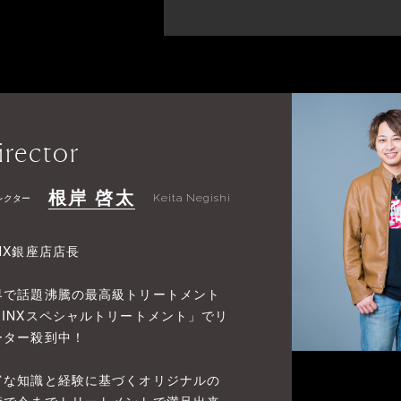
irector
根岸 啓太
レクター
Keita Negishi
NX銀座店店長
界で話題沸騰の最高級トリートメント
MINXスペシャルトリートメント」でリ
ーター殺到中！
富な知識と経験に基づくオリジナルの