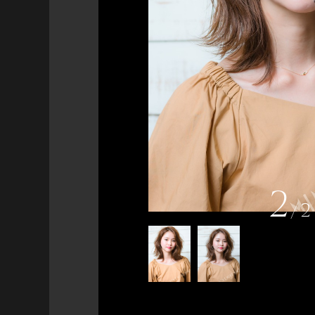
2
/
2