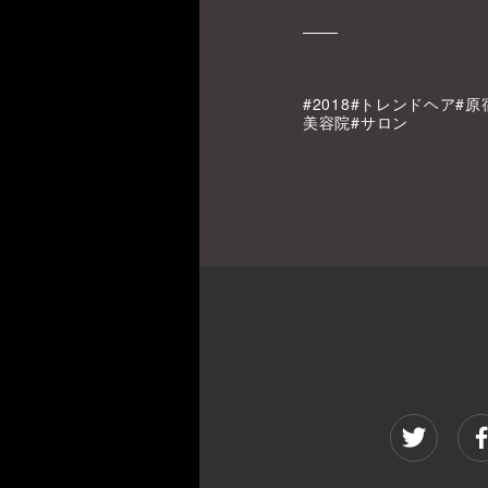
#2018#トレンドヘア#
美容院#サロン