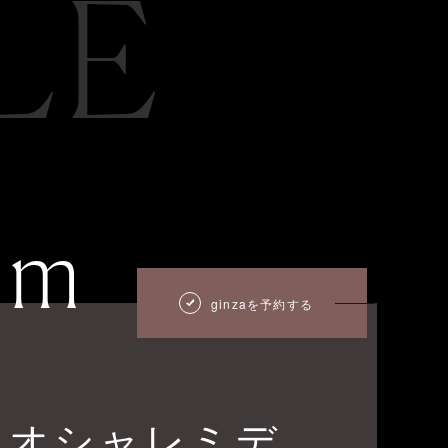
LE
um
ginzaを予約する
人オシャレミデ