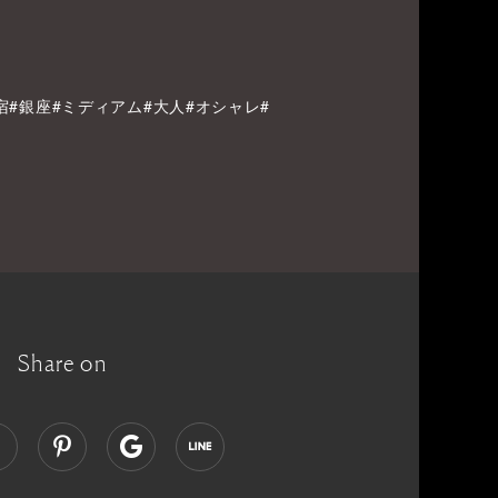
原宿#銀座#ミディアム#大人#オシャレ#
Share on