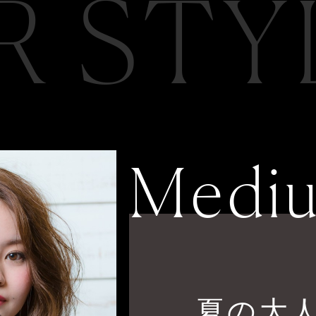
R STY
Medi
夏の大