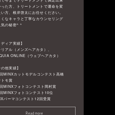
術で今までトリートメントで満足出来
かった方、トリートメントで運命を変
たい方、根岸啓太にお任せください。
さくなキャラと丁寧なカウンセリング
気の秘密^ ^
メディア実績】
テリアル（メンズヘアカタ）、
QUIA ONLINE（ウェブヘアカタ）
その他実績】
2回MINXカットモデルコンテスト高橋
サトモ賞
2回MINXフォトコンテスト岡村賞
回MINXフォトコンテスト10位
INXパーマコンテスト12回受賞
Read more