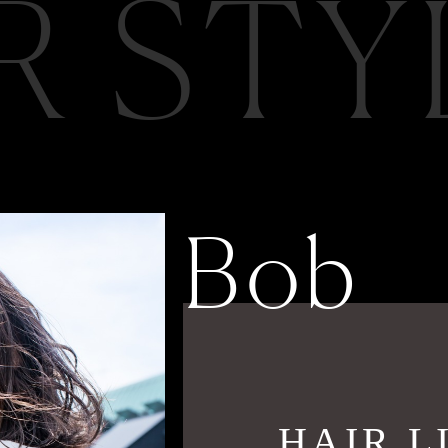
R STY
Bob
HAIR LI