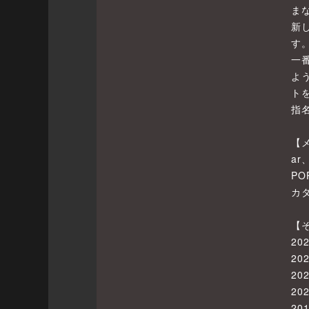
ま
新
す
一
よ
ト
指
【
ar
PO
カ
【
2
2
2
2
2