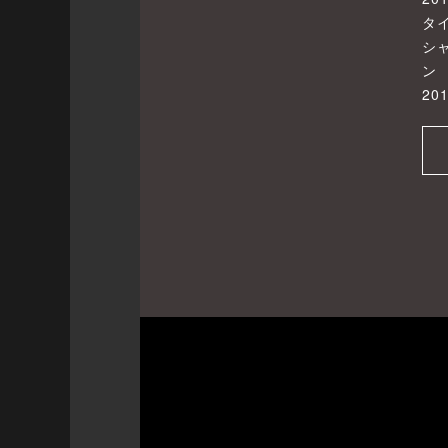
タ
シ
ン
20