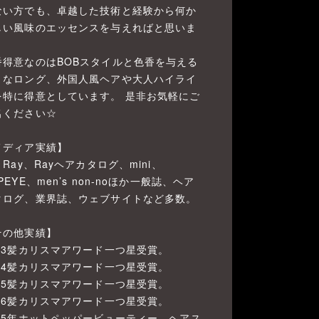
ない方でも、卓越した技術と経験から何か
しい風味のエッセンスを与えればと思いま
。
番得意なのはBOBスタイルと色香を与える
うなロング、外国人風ヘアや大人ハイライ
を特に得意としています。 是非お気軽にご
名ください☆
メディア実績】
、Ray、Rayヘアカタログ、mini、
PEYE、men’s non-noほか一般誌、ヘア
タログ、業界誌、ウェブサイトなど多数。
その他実績】
023髪カリスマアワード一つ星受賞。
024髪カリスマアワード一つ星受賞。
025髪カリスマアワード一つ星受賞。
026髪カリスマアワード一つ星受賞。
015年ホットペッパービューティー ヘアス