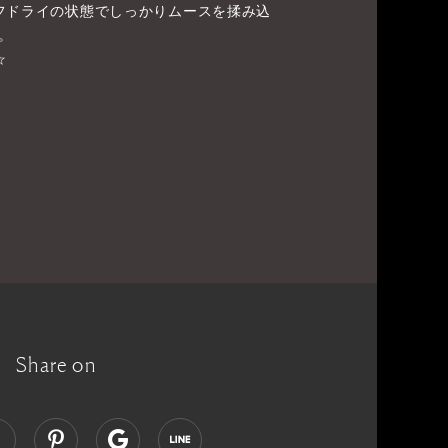
フドライの状態でしっかりムースを揉み込
。
☆
Share on