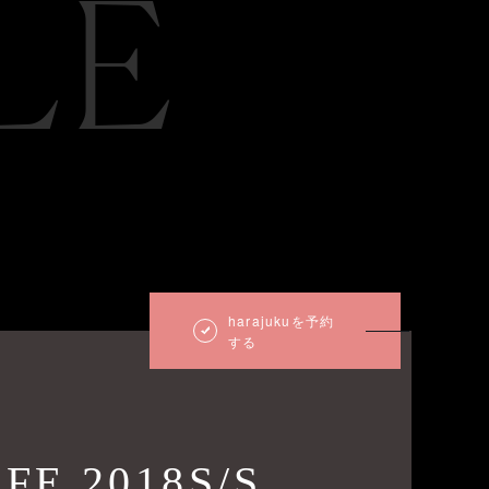
LE
harajukuを予約
する
FE 2018S/S