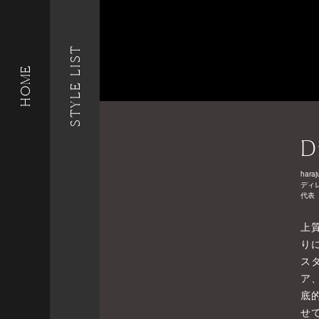
STYLE LIST
HOME
D
haraj
ディ
代表
上
り
ス
ア
底
せ