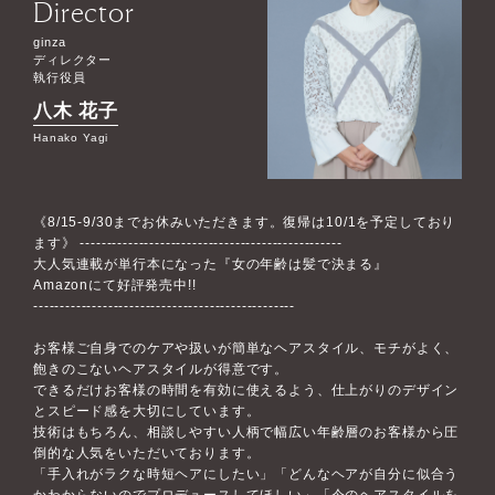
Director
ginza
ディレクター
執行役員
八木 花子
Hanako Yagi
《8/15-9/30までお休みいただきます。復帰は10/1を予定しており
ます》 -------------------------------------------------
大人気連載が単行本になった『女の年齢は髪で決まる』
Amazonにて好評発売中!!
-------------------------------------------------
お客様ご自身でのケアや扱いが簡単なヘアスタイル、モチがよく、
飽きのこないヘアスタイルが得意です。
できるだけお客様の時間を有効に使えるよう、仕上がりのデザイン
とスピード感を大切にしています。
技術はもちろん、相談しやすい人柄で幅広い年齢層のお客様から圧
倒的な人気をいただいております。
「手入れがラクな時短ヘアにしたい」「どんなヘアが自分に似合う