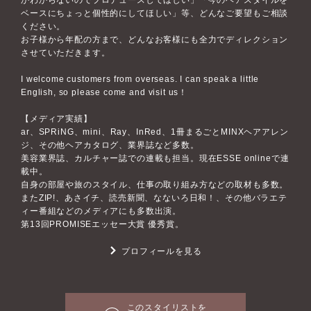
かわからないのでプロデュースしてほしい」「今のヘアスタイルを
ベースにちょっと個性的にしてほしい」等、どんなご要望もご相談
ください。
お子様から年配の方まで、どんなお客様にも全力でディレクション
させていただきます。
I welcome customers from overseas. I can speak a little
English, so please come and visit us！
【メディア実績】
ar、SPRiNG、mini、Ray、InRed、1冊まるごとMINXヘアアレン
ジ、その他ヘアカタログ、業界誌など多数。
美容業界誌、カルチャー誌での連載も担当。現在ESSE onlineで連
載中。
自身の部屋や旅のスタイル、仕事の取り組み方などの取材も多数。
またZIP!、あさイチ、読売新聞、なないろ日和！、その他バラエテ
ィー番組などのメディアにも多数出演。
第13回PROMISEエッセー大賞 優秀賞。
プロフィールを見る
このスタイリストを