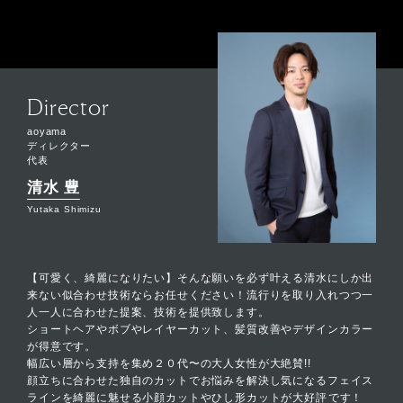
Director
aoyama
ディレクター
代表
清水 豊
Yutaka Shimizu
【可愛く、綺麗になりたい】そんな願いを必ず叶える清水にしか出
来ない似合わせ技術ならお任せください！流行りを取り入れつつ一
人一人に合わせた提案、技術を提供致します。
ショートヘアやボブやレイヤーカット、髪質改善やデザインカラー
が得意です。
幅広い層から支持を集め２０代〜の大人女性が大絶賛!!
顔立ちに合わせた独自のカットでお悩みを解決し気になるフェイス
ラインを綺麗に魅せる小顔カットやひし形カットが大好評です！