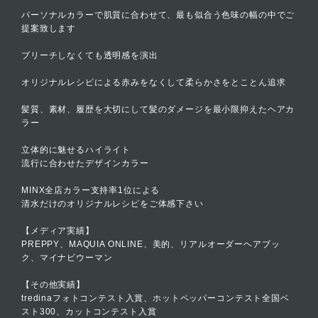
パーソナルカラーで肌質に合わせて、最も似合う色味の幅の中でご
提案致します
ブリーチしなくても透明感を演出
オリジナルレシピによる赤みをなくして柔らかさをとことん追求
髪質、素材、履歴を大切にして髪のダメージを最小限抑えたヘアカ
ラー
立体的に魅せるハイライト
流行に合わせたデザインカラー
MINX全店カラー支持率1位による
清水だけのオリジナルレシピをご体感下さい
【メディア実績】
PREPPY、MAQUIA ONLINE、美的、リアルオーダーヘアブッ
ク、マイナビウーマン
【その他実績】
tredinaフォトコンテスト入賞、ホットペッパーコンテスト全国ベ
スト300、カットコンテスト入賞