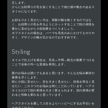
正します。
さらにお顔周りの毛を短くすることで抜け感や動きのあるス
タイルになります。
お顔を小さく見せたい方は、前髪の幅を狭くするのではな
く、お顔周りの毛を作るようにカットすることで顔の表情を
豊かに見せながら小顔効果をつくりましょう。
ボブスタイルの場合は、パーマを毛先のみにかけてもやりや
すく、デザインの幅が広がるのでおすすめです。
Styling
オイルで仕上げる場合は、毛先→中間→根元の順番でつける
ことで全体の均一な質感を再現します。
髪のお悩みは誰にでもあると思います。そんなお悩み解決の
最善を尽くします。
特に小顔に見せたい、目を大きく見せたい、顔色を明るく見
せたい、この３つのお悩みは特にこだわっています。ヘアス
タイルだけで顔の表情を大きく変えられます。顔の表情が変
わると性格も変わると思っています。
ヘアスタイルを通して人生をよりハッピーにするお手伝いを
させてください。