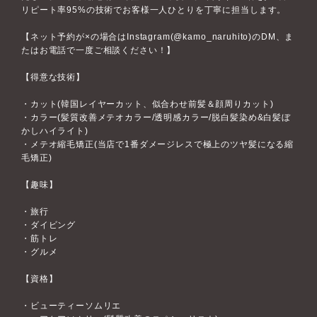
リピート率95%の技術でお客様一人ひとりを丁寧に担当します。
【ネット予約が×の場合はInstagram(@kamo_naruhito)のDM、ま
たはお電話で一度ご相談ください！】
【得意な技術】
・カット(韓国レイヤーカット、似合わせ前髪＆顔周りカット)
・カラー(髪質改善メテオカラー/透明感カラー/脱白髪染め&白髪ぼ
かしハイライト)
・メテオ縮毛矯正(当店で1番ダメージレスで極上のツヤ髪になる縮
毛矯正)
【趣味】
・旅行
・ダイビング
・筋トレ
・グルメ
【資格】
・ビューティーソムリエ