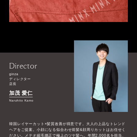
Director
ginza
ディレクター
店長
加茂 愛仁
Naruhito Kamo
韓国レイヤーカット×髪質改善が得意です。大人の上品なトレンド
ヘアをご提案。小顔になる似合わせ前髪&顔周りカットはお任せく
ださい。メテオ縮毛矯正で極上のツヤ髪へ。年間2,000名を担当、