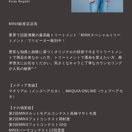
Keita Negishi
MINX銀座店店長
業界で話題沸騰の最高級トリートメント「MINXスペシャルトリー
トメント」でリピーター殺到中！
豊富な知識と経験に基づくオリジナルの技術で今までトリートメン
トで満足出来なかった方、トリートメントで運命を変えたい方、根
岸啓太にお任せください。気さくなキャラと丁寧なカウンセリング
が人気の秘密^ ^
【メディア実績】
マテリアル（メンズヘアカタ）、MAQUIA ONLINE（ウェブヘアカ
タ）
【その他実績】
第2回MINXカットモデルコンテスト高橋マサトモ賞
第2回MINXフォトコンテスト岡村賞
第3回MINXフォトコンテスト10位
MINXパーマコンテスト12回受賞