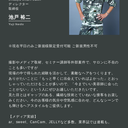
ディレクター
取締役
池戸 裕二
Yuji Ikedo
※現在平日のみご新規様限定受付可能 ご新規男性不可
撮影やメディア取材、セミナー講師等外部案件で、サロンに不在の
ことも多いですが
現場の中で得られた経験を活かして、素敵なヘアをつくります。
ありがたいことに「もっと早くに出会えていればよかった」とおっ
しゃっていただけることが多いので、「今までいい美容師に会った
ことがない」という人にぜひお越しいただきたいです。
見た目とはギャップのある、繊細な技術とていねいな接客をお楽し
みください。今のお客様の気分や空気感に合わせ、どんなシーンで
も輝けるヘアスタイルをご提供します。
【メディア実績】
ar、sweet、CanCam、JELLYなど多数。業界誌では連載も。