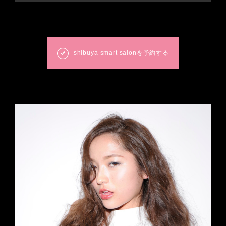
shibuya smart salonを予約する