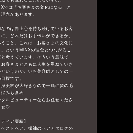
INXでは「お客さまの文化になる」と
う理念があります。
切なのは向上心を持ち続けているお客
まに、どれだけお手伝いができるか、
いうこと。これは「お客さまの文化に
る」というMINXの理念とつながるこ
だと考えています。そういう意味で
、お客さまとともに人生を重ねていき
いというのが、いち美容師としての一
の目標です。
自身美容が大好きなので一緒に髪の毛
お悩みも含め
ータルビューティーならお任せくださ
ませ♡
メディア実績】
イベストヘア、振袖のヘアカタログの