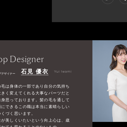
op Designer
石見 優衣
Yui Iwami
プデザイナー
の毛は身体の一部であり自分の気持ち
大きく変えてくれる大事なパーツだと
自身思っております。髪の毛を通して
顔にできるこの職は本当に素晴らしい
つくづく思います。
性が美しくいたいという向上心は、歳
重ねても変わることのないもの。