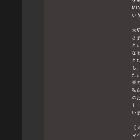
M
い
大
さ
と
な
と
も
た
番
私
の
ト
い
【
マ