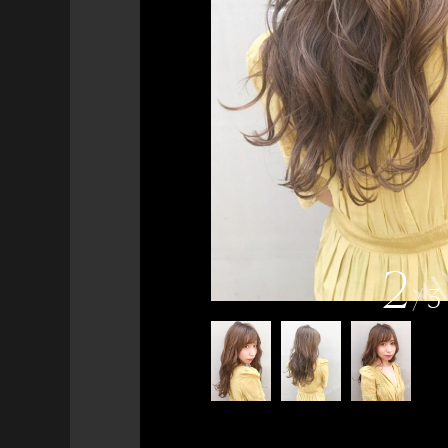
2
/
3