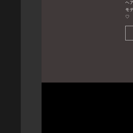
ヘ
モ
♡