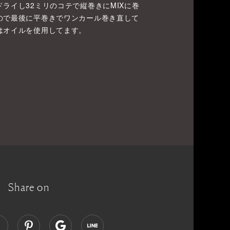
ライし32ミリのコテで縦巻きにMIXに巻
ので最後に平巻きでワンカール巻き直して
はオイルを使用してます。
Share on