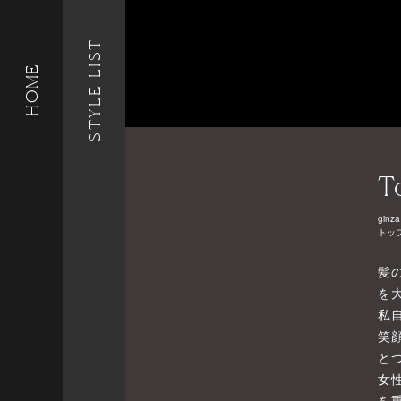
STYLE LIST
HOME
T
ginza
トッ
髪
を
私
笑
と
女
を