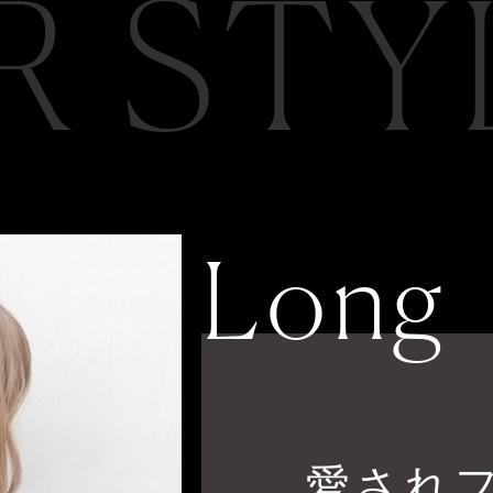
R STY
Long
愛され