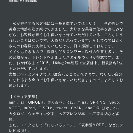
Hitomi Matsushita
「私が担当するお客様には一番素敵でいてほしい！」、その思いで
美容に情熱を注ぎ続けてきました。大好きな美容の仕事を楽しみな
がら、お客様が輝くお手伝いをさせていただけている…こんなにう
れしいことはないです。天職だと思っています。そして今ではたく
さんのお客様に支持していただけて、日々感謝しております。
メイクもできるので、撮影などサロンワーク以外の仕事も多く、そ
の経験から、トレンドをふまえたスタイルづくりが得意です。ま
た、おかげさまで2015、16年と2年連続で全店舗中、新規指名1位
をいただいております。
女性はヘアとメイクで180度変わることができます。なりたい自分
になれるよう全力でお手伝いさせていただきますので、よろしくお
願いします。
【メディア実績】
mini、ar、GINGER、美人百花、Ray、mina、SPRiNG、Soup、
VOCE、InRed、GISELe、sweet、CYAN、andGIRLほか、ヘア
カタログ、ウェディング本、ヘアアレンジ本、ヘア業界紙など多
数。
また、メイクとして「にじいろジーン」「表参道MODE」などにテ
レビ出演も。