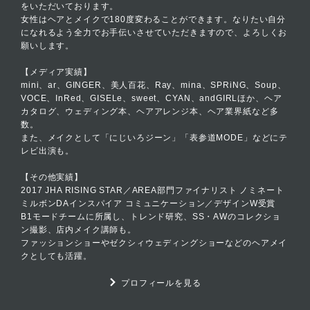
をいただいております。
女性はヘアとメイクで180度変わることができます。なりたい自分
になれるよう全力でお手伝いさせていただきますので、よろしくお
願いします。
【メディア実績】
mini、ar、GINGER、美人百花、Ray、mina、SPRiNG、Soup、
VOCE、InRed、GISELe、sweet、CYAN、andGIRLほか、ヘア
カタログ、ウェディング本、ヘアアレンジ本、ヘア業界紙など多
数。
また、メイクとして「にじいろジーン」「表参道MODE」などにテ
レビ出演も。
【その他実績】
2017 JHA RISING STAR／AREA部門ファイナリスト ノミネート
ミルボンDAインスパイア コミュニケーション／デザインW受賞
B1モードチームに所属し、トレンド研究、SS・AWのコレクショ
ン撮影、店内メイク講師も。
ファッションショーやゼクシィウェディングショーなどのヘアメイ
クとしても活躍。
プロフィールを見る