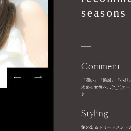
seasons
Comment
『潤い』『艶感』『小顔
求める女性へ…(^_^)
♪
Styling
艶の出るトリートメント