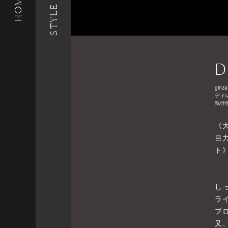
STYLE LIST
HOME
D
ginza
ディ
執行
《
目
ト
し
ラ
プ
又