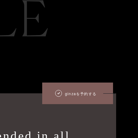
LE
ginzaを予約する
nded in all