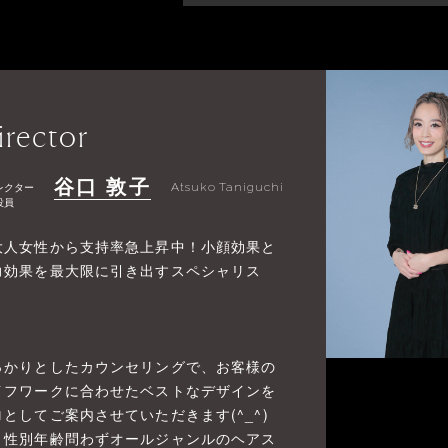
irector
谷口 敦子
レクター
Atsuko Taniguchi
役員
大人女性から支持率急上昇中！小顔効果と
力効果を最大限に引き出すスペシャリス
》
っかりとしたカウンセリングで、お客様の
イフワークに合わせたベストなデザインを
ロとしてご案内させていただきます(^_^)
、性別年齢問わずオールジャンルのヘアス