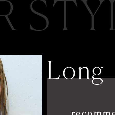
R STY
Long
recomme