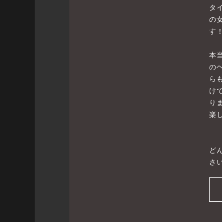
タ
の
す
本
の
ら
け
り
楽
ど
さい