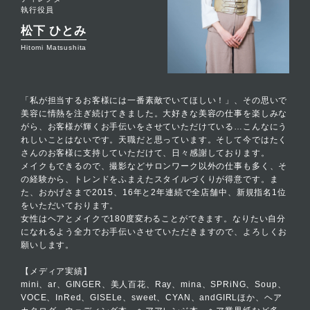
執行役員
松下 ひとみ
Hitomi Matsushita
「私が担当するお客様には一番素敵でいてほしい！」、その思いで
美容に情熱を注ぎ続けてきました。大好きな美容の仕事を楽しみな
がら、お客様が輝くお手伝いをさせていただけている…こんなにう
れしいことはないです。天職だと思っています。そして今ではたく
さんのお客様に支持していただけて、日々感謝しております。
メイクもできるので、撮影などサロンワーク以外の仕事も多く、そ
の経験から、トレンドをふまえたスタイルづくりが得意です。ま
た、おかげさまで2015、16年と2年連続で全店舗中、新規指名1位
をいただいております。
女性はヘアとメイクで180度変わることができます。なりたい自分
になれるよう全力でお手伝いさせていただきますので、よろしくお
願いします。
【メディア実績】
mini、ar、GINGER、美人百花、Ray、mina、SPRiNG、Soup、
VOCE、InRed、GISELe、sweet、CYAN、andGIRLほか、ヘア