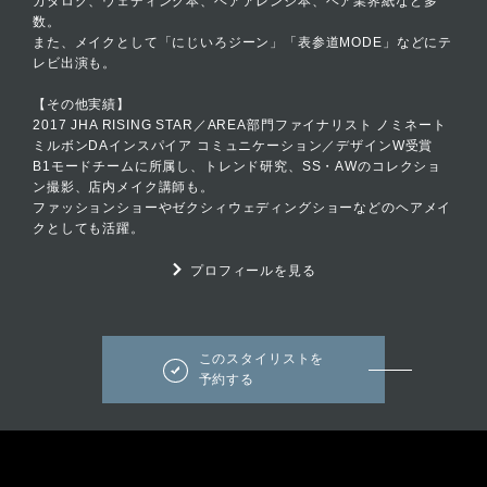
カタログ、ウェディング本、ヘアアレンジ本、ヘア業界紙など多
数。
また、メイクとして「にじいろジーン」「表参道MODE」などにテ
レビ出演も。
【その他実績】
2017 JHA RISING STAR／AREA部門ファイナリスト ノミネート
ミルボンDAインスパイア コミュニケーション／デザインW受賞
B1モードチームに所属し、トレンド研究、SS・AWのコレクショ
ン撮影、店内メイク講師も。
ファッションショーやゼクシィウェディングショーなどのヘアメイ
クとしても活躍。
プロフィールを見る
このスタイリストを
予約する