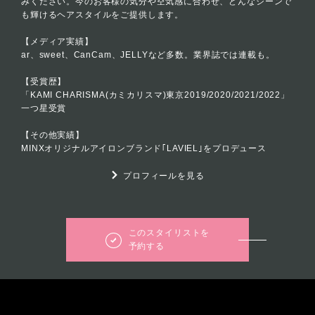
みください。今のお客様の気分や空気感に合わせ、どんなシーンで
も輝けるヘアスタイルをご提供します。
【メディア実績】
ar、sweet、CanCam、JELLYなど多数。業界誌では連載も。
【受賞歴】
「KAMI CHARISMA(カミカリスマ)東京2019/2020/2021/2022」
一つ星受賞
【その他実績】
MINXオリジナルアイロンブランド｢LAVIEL｣をプロデュース
プロフィールを見る
このスタイリストを
予約する