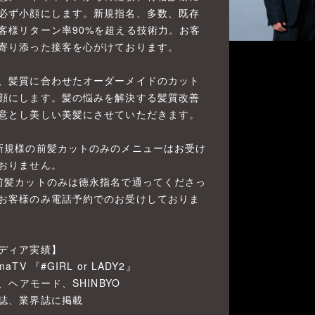
必ず小顔にします。新規指名、多数、既存
客様リターン率90%を超える技術力。お客
寄り添った接客を心がけております。
、髪質に合わせたオーダーメイドのカット
顔にします。髪の悩みを解決する髪質改善
意とし美しい美髪にさせていただきます。
新規様の前髪カットのみのメニューはお受け
おりません。
前髪カットのみは徳永指名で通ってくださっ
お客様のみ電話予約でのお受けしておりま
ディア実績】
maTV 『#GIRL or LADY2』
ni、ヘアモード、SHINBYO
誌、業界誌に掲載