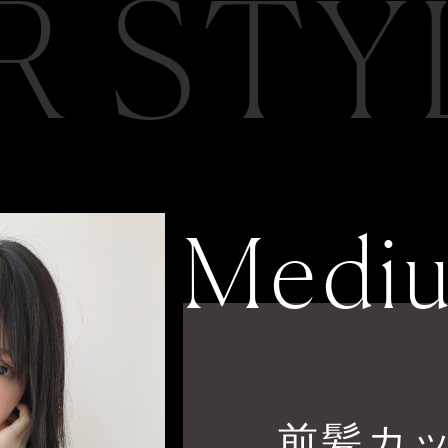
R STY
Medi
前髪カ