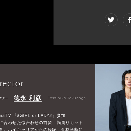
rector
徳永 利彦
クター
Toshihiko Tokunaga
maTV 『#GIRL or LADY2』参加
に合わせた似合わせの前髪、顔周りカット
意。ハイキャリアからの経験、骨格診断に