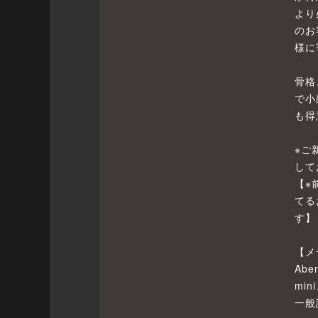
より
のお
様に
骨格
で小
も得
※ご
して
【※
てる
す】
【メ
Abe
mi
一般