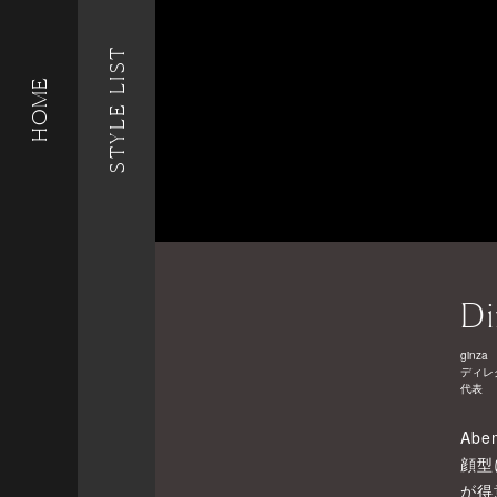
STYLE LIST
HOME
Di
ginza
ディレ
代表
Abe
顔型
が得