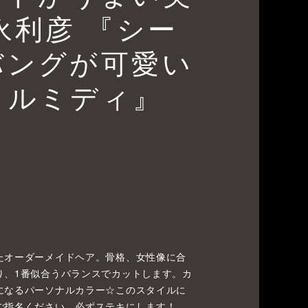
永利彦 『シー
バングが可愛い
ラルミディ』
たオーダーメイドヘア。骨格、女性像に合
り、1番似合うバランスでカットします。カ
になるパーソナルカラー☆このスタイルに
ご指名ください。必ずステキにします！