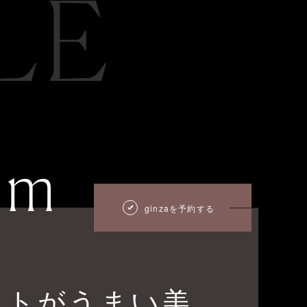
LE
um
ginzaを予約する
ットがうまい美