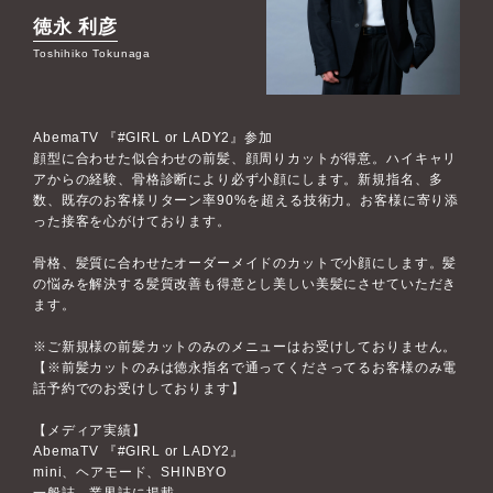
徳永 利彦
Toshihiko Tokunaga
AbemaTV 『#GIRL or LADY2』参加
顔型に合わせた似合わせの前髪、顔周りカットが得意。ハイキャリ
アからの経験、骨格診断により必ず小顔にします。新規指名、多
数、既存のお客様リターン率90%を超える技術力。お客様に寄り添
った接客を心がけております。
骨格、髪質に合わせたオーダーメイドのカットで小顔にします。髪
の悩みを解決する髪質改善も得意とし美しい美髪にさせていただき
ます。
※ご新規様の前髪カットのみのメニューはお受けしておりません。
【※前髪カットのみは徳永指名で通ってくださってるお客様のみ電
話予約でのお受けしております】
【メディア実績】
AbemaTV 『#GIRL or LADY2』
mini、ヘアモード、SHINBYO
一般誌、業界誌に掲載