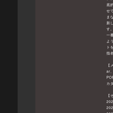
底
せ
ま
新
す
一
よ
ト
指
【
ar
PO
カ
【
2
2