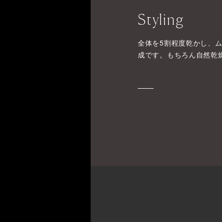
Styling
全体を5割程度乾かし、
成です。もちろん自然乾