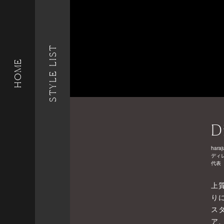
STYLE LIST
HOME
D
haraj
ディ
代表
上
り
ス
ア