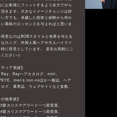
的にお客様にフィットするよう全力でやら
て頂きます。大きなイメージチェンジは好
ない方でも、卓越した技術と経験から何か
しい風味のエッセンスを与えればと思いま
。
番得意なのはBOBスタイルと色香を与える
うなロング、外国人風ヘアや大人ハイライ
を特に得意としています。 是非お気軽にご
名ください☆
メディア実績】
、Ray、Rayヘアカタログ、mini、
PEYE、men’s non-noほか一般誌、ヘア
タログ、業界誌、ウェブサイトなど多数。
その他実績】
023髪カリスマアワード一つ星受賞。
024髪カリスマアワード一つ星受賞。