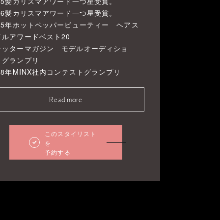
025髪カリスマアワード一つ星受賞。
026髪カリスマアワード一つ星受賞。
015年ホットペッパービューティー ヘアス
イルアワードベスト20
ャッターマガジン モデルオーディショ
 グランプリ
18年MINX社内コンテストグランプリ
Read more
このスタイリスト
を
予約する