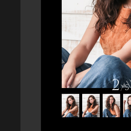
2
/
5