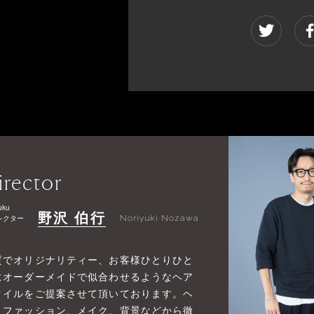
irector
uku
野沢 伯行
レクター
Noriyuki Nozawa
質でオリジナリティー、お客様ひとりひと
にオーダーメイドで似合わせるようなヘア
タイルをご提案させて頂いております。ヘ
、ファッション、メイク、背景などから徹