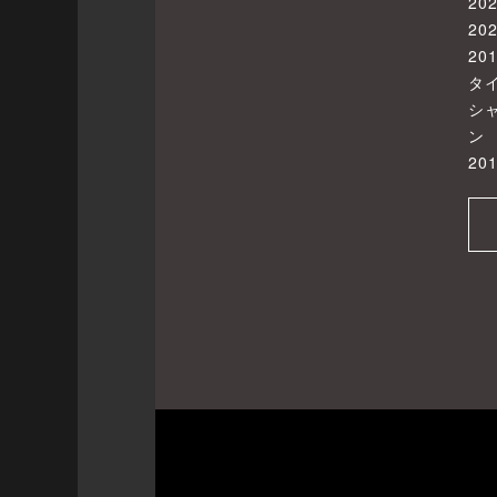
2
2
2
タ
シ
ン
20