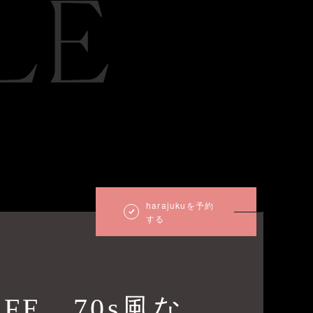
LE
harajukuを予約
する
LIFE 70s風な