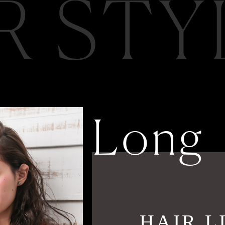
R STY
Long
HAIR 