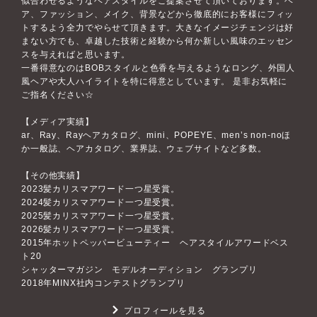
似合わせるようなヘアスタイルをご提案させて頂いております。ヘ
ア、ファッション、メイク、背景などから徹底的にお客様にフィッ
トするよう全力でやらせて頂きます。大きなイメージチェンジは好
まない方でも、卓越した技術と経験から何か新しい風味のエッセン
スを与えればと思います。
一番得意なのはBOBスタイルと色香を与えるようなロング、外国人
風ヘアや大人ハイライトを特に得意としています。 是非お気軽に
ご指名ください☆
【メディア実績】
ar、Ray、Rayヘアカタログ、mini、POPEYE、men’s non-noほ
か一般誌、ヘアカタログ、業界誌、ウェブサイトなど多数。
【その他実績】
2023髪カリスマアワード一つ星受賞。
2024髪カリスマアワード一つ星受賞。
2025髪カリスマアワード一つ星受賞。
2026髪カリスマアワード一つ星受賞。
2015年ホットペッパービューティー ヘアスタイルアワードベス
ト20
シャッターマガジン モデルオーディション グランプリ
2018年MINX社内コンテストグランプリ
プロフィールを見る