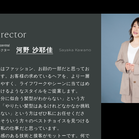
irector
central
河野 沙耶佳
レクター
Sayaka Kawano
アはファッション、お顔の一部だと思ってお
ます。お客様の求めているヘアを、より一層
いやすく、ライフワークやシーンに当てはめ
いけるようなスタイルをご提案します。
自分に似合う髪型がわからない」という方
、「やりたい髪型はあるけれどなかなか挑戦
きない」という方はぜひ私にお任せくださ
。そういう方々のベストチョイスを見つける
が私の仕事だと思っています。
心感のある技術と接客がモットーです。何で