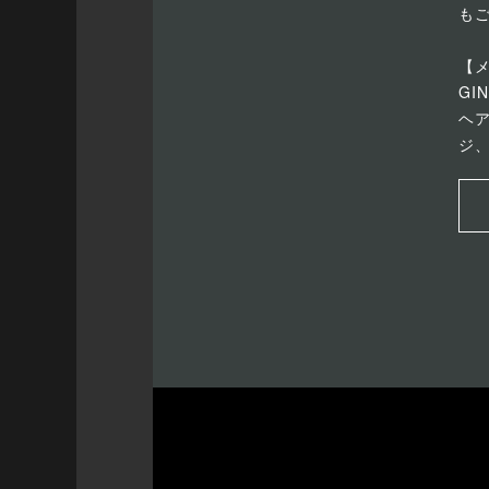
も
【
GI
ヘ
ジ