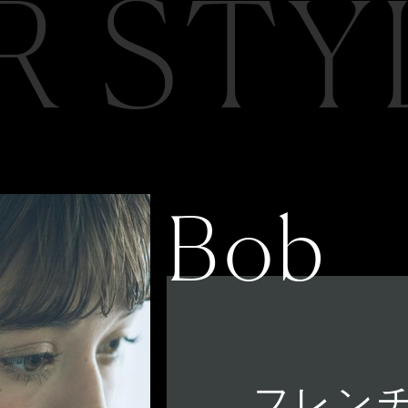
R STY
Bob
フレン