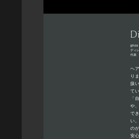
D
ginza 
ディ
代表
ヘ
り
扱
て
「
や
で
い
の
安