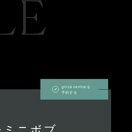
LE
ginza centralを
予約する
チミニボブ