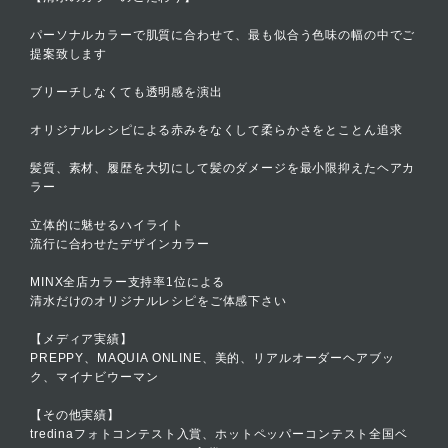
パーソナルカラーで肌質に合わせて、最も似合う色味の幅の中でご
提案致します
ブリーチしなくても透明感を演出
オリジナルレシピによる赤みをなくして柔らかさをとことん追求
髪質、素材、履歴を大切にして髪のダメージを最小限抑えたヘアカ
ラー
立体的に魅せるハイライト
流行に合わせたデザインカラー
MINX全店カラー支持率1位による
清水だけのオリジナルレシピをご体感下さい
【メディア実績】
PREPPY、MAQUIA ONLINE、美的、リアルオーダーヘアブッ
ク、マイナビウーマン
【その他実績】
tredinaフォトコンテスト入賞、ホットペッパーコンテスト全国ベ