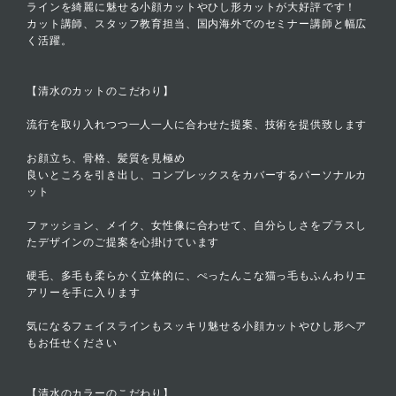
ラインを綺麗に魅せる小顔カットやひし形カットが大好評です！
カット講師、スタッフ教育担当、国内海外でのセミナー講師と幅広
く活躍。
【清水のカットのこだわり】
流行を取り入れつつ一人一人に合わせた提案、技術を提供致します
お顔立ち、骨格、髪質を見極め
良いところを引き出し、コンプレックスをカバーするパーソナルカ
ット
ファッション、メイク、女性像に合わせて、自分らしさをプラスし
たデザインのご提案を心掛けています
硬毛、多毛も柔らかく立体的に、ぺったんこな猫っ毛もふんわりエ
アリーを手に入ります
気になるフェイスラインもスッキリ魅せる小顔カットやひし形ヘア
もお任せください
【清水のカラーのこだわり】