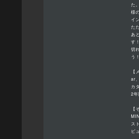
た
様
イ
た
あ
す
切
う
【
ar
カ
2
【
M
ス
ビ