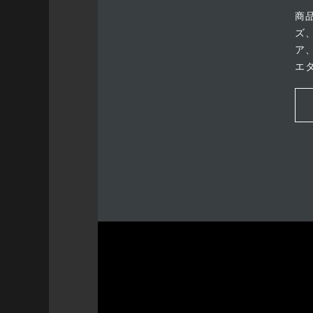
商
ズ
ア
エ