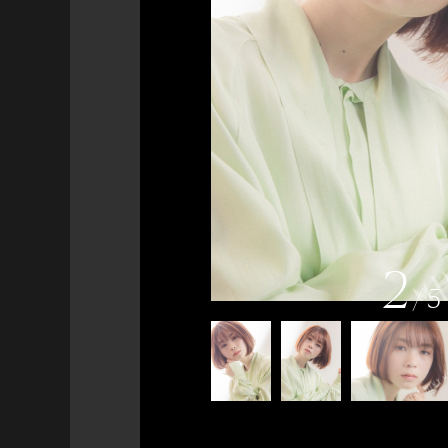
2
/
5