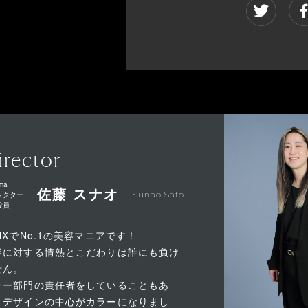
irector
ma
佐藤 スナオ
レクター
Sunao Sato
役員
NXでNo.1の美容マニアです！
容に対する情熱とこだわりは誰にも負け
せん。
ラー部門の責任者をしていることもあ
、デザインの中心がカラーになりまし