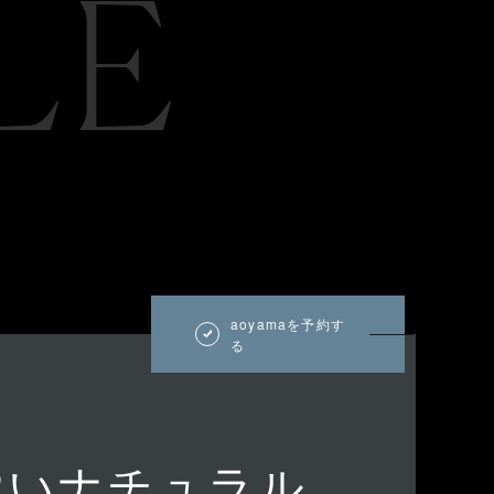
LE
aoyamaを予約す
る
愛いナチュラル