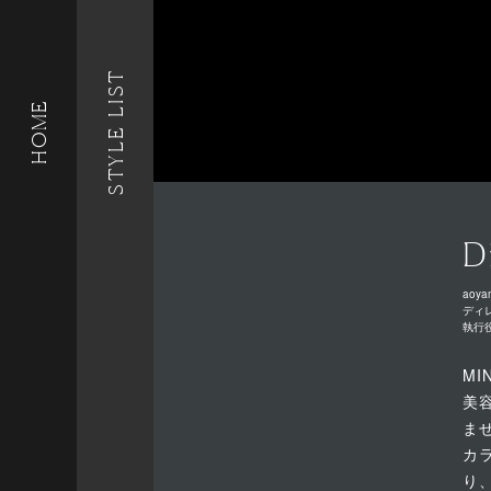
STYLE LIST
HOME
D
aoya
ディ
執行
MI
美
ま
カ
り