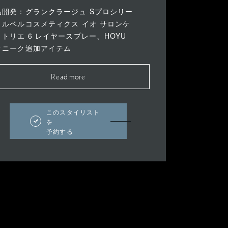
品開発：グランクラージュ Sプロシリー
、ルベルコスメティクス イオ サロンケ
、トリエ 6 レイヤースプレー、HOYU
タニーク追加アイテム
Read more
このスタイリスト
を
予約する