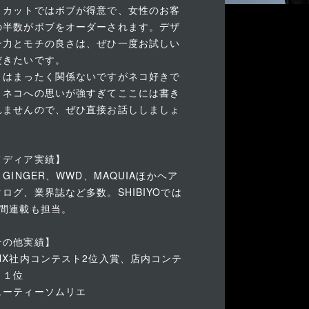
。カットではボブが得意で、女性のお客
の半数がボブをオーダーされます。デザ
ン力とモチの良さは、ぜひ一度お試しい
だきたいです。
とはまったく関係ないですがネコ好きで
！ネコへの思いが強すぎてここには書き
れませんので、ぜひ直接お話ししましょ
！
メディア実績】
、GINGER、WWD、MAQUIAほかヘア
タログ、業界誌など多数。SHIBIYOでは
年間連載も担当。
その他実績】
INX社内コンテスト2位入賞、店内コンテ
ト１位
ューティーソムリエ