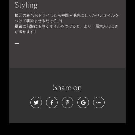
Styling
根元のみ70%ドライしたら中間～毛先にしっかりとオイルを
つけて馴染ませるだけ(^_^)
最後に前髪にも薄くオイルをつけると、より一層大人っぽさ
が出せます！
Share on