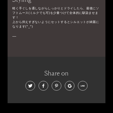
軽く手ぐしを通しながらしっかりとドライしたら、最後にソ
フトムース(ミルクでも可)を少量つけて全体的に馴染ませま
す！
上から抑えすぎないようにセットするとシルエットが綺麗に
なります(^_^)
Share on