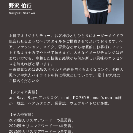
野沢 伯行
Noriyuki Nozawa
上質でオリジナリティー、お客様ひとりひとりにオーダーメイドで
似合わせるようなヘアスタイルをご提案させて頂いております。ヘ
ア、ファッション、メイク、背景などから徹底的にお客様にフィッ
トするよう全力でやらせて頂きます。大きなイメージチェンジは好
まない方でも、卓越した技術と経験から何か新しい風味のエッセン
スを与えればと思います。
一番得意なのはBOBスタイルと色香を与えるようなロング、外国人
風ヘアや大人ハイライトを特に得意としています。 是非お気軽に
ご指名ください☆
【メディア実績】
ar、Ray、Rayヘアカタログ、mini、POPEYE、men’s non-noほ
か一般誌、ヘアカタログ、業界誌、ウェブサイトなど多数。
【その他実績】
2023髪カリスマアワード一つ星受賞。
2024髪カリスマアワード一つ星受賞。
2025髪カリスマアワード一つ星受賞。