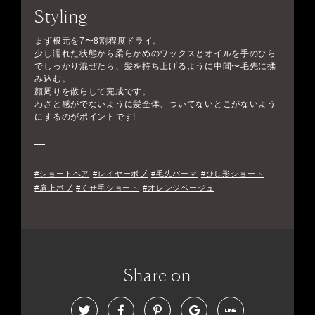
Styling
まず根元を7〜8割程度ドライ。
少し濡れた状態から柔らかめのワックスとオイルを手のひら
でしっかり混ぜたら、髪を持ち上げるように中間〜毛先に揉
み込む。
顔周りを散らして完成です。
わざと感がでないように髪全体、ついてないとこがないよう
にするのがポイントです!
#ショートヘア
#レイヤーボブ
#毛先パーマ
#ひし形ショート
#肩上ボブ
#くせ毛ショート
#オレンジベージュ
Share on