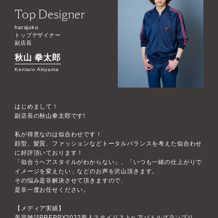
Top Designer
harajuku
トップデザイナー
副店長
秋山 拳太郎
Kentaro Akiyama
はじめまして！
副店長の秋山拳太郎です!
私が得意なのは似合わせです！
顔型、髪質、ファッションなどトータルバランスを考えた似合わせ
に好評頂いております！
「似合うヘアスタイルがわからない」、「いつも一緒の仕上がりで
イメージを変えたい」などのお声を沢山頂きます。
その悩み是非解決させて頂きますので、
是非一度お任せください。
【メディア実績】
美容雑誌PREPPY2022新人スタイリストヘアバトルグランプリ、