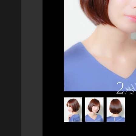
2
/
3