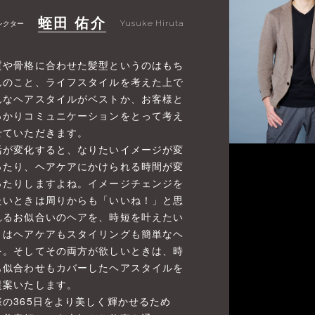
蛭田 佑介
レクター
Yusuke Hiruta
質や骨格に合わせた髪型というのはもち
んのこと、ライフスタイルを考えた上で
んなヘアスタイルがベストか、お客様と
っかりコミュニケーションをとって考え
せていただきます。
活が変化すると、なりたいイメージが変
ったり、ヘアケアにかけられる時間が変
ったりしますよね。イメージチェンジを
たいときは周りからも「いいね！」と思
れるお似合いのヘアを、時短を叶えたい
きはヘアケアもスタイリングも簡単なヘ
を。そしてその両方が欲しいときは、時
も似合わせもカバーしたヘアスタイルを
提案いたします。
様の365日をより美しく輝かせるため