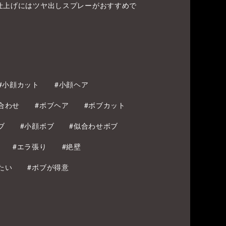
仕上げにはツヤ出しスプレーがおすすめで
#小顔カット
#小顔ヘア
合わせ
#ボブヘア
#ボブカット
ブ
#小顔ボブ
#似合わせボブ
#エラ張り
#絶壁
たい
#ボブが得意