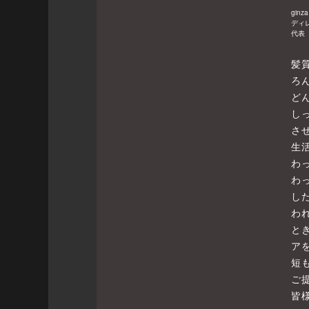
ginza
ディ
代表
髪
ろ
ど
し
さ
生
わ
わ
し
わ
と
ア
短
ご
皆