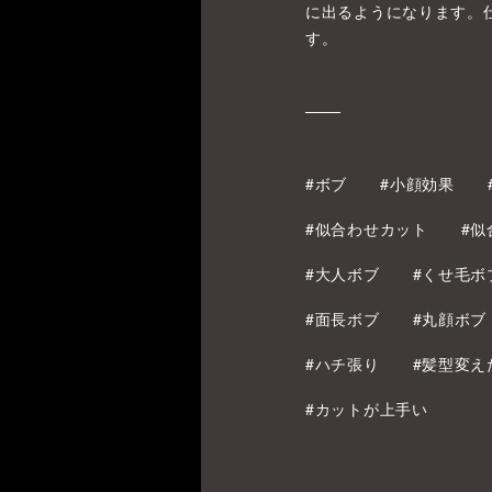
に出るようになります。
す。
#ボブ
#小顔効果
#似合わせカット
#似
#大人ボブ
#くせ毛ボ
#面長ボブ
#丸顔ボブ
#ハチ張り
#髪型変え
#カットが上手い