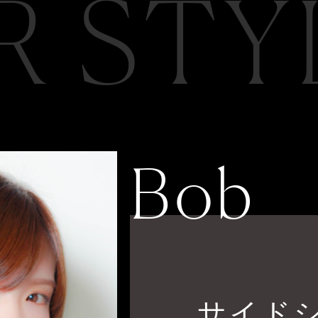
R STY
Bob
サイド