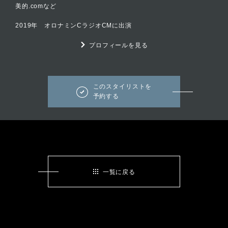
美的.comなど
2019年 オロナミンCラジオCMに出演
プロフィールを見る
このスタイリストを
予約する
一覧に戻る