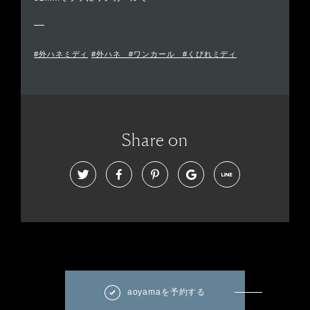
#外ハネミディ
#外ハネ #ワンカール #くびれミディ
Share on
aoyamaを予約する