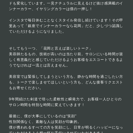
ドも変化しています。一見ナチュラルに見えるけど抜け感満載のイ
ンナーカラー、イヤリングカラーは僕の一押し！
インスタで毎日休むことなくスタイル発信し続けています！その甲
斐あって「銀座でインナーカラーなら花岡」だと、少しづつ認識し
ていただけるようになりました。
そしてもう一つ、「花岡と言えば楽しいトーク」
美容師たるもの、技術が高いのは当たり前。サロンにいる時間が楽
しく有意義だと感じていただけるようお客様をエスコートできるよ
うでなければ一流とは言えません。
美容室では緊張してしまうという方も、静かな時間を過ごしたい方
も、トークで楽しませてほしいという方も、どんな接客リクエスト
もお寄せください。
9年間続けた剣道で培った柔軟性と瞬発力で、お客様一人ひとりの
サロン時間を特別な時間に変えていきます！
最後に、僕が大事にしているのは“笑顔”
性別関係なく、素敵な人は笑顔が印象的。
僕が携われるすべての方を笑顔にし、日常が明るくハッピーになっ