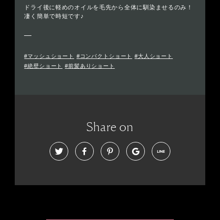
ドライ後に軽めのオイルを毛先から全体に馴染ませるのみ！
凄く簡単で時短です♪
#マッシュショート
#コンパクトショート
#大人ショート
#絶壁ショート
#前髪ありショート
Share on