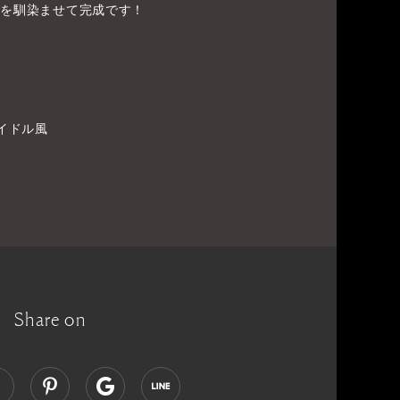
ュを馴染ませて完成です！
イドル風
Share on