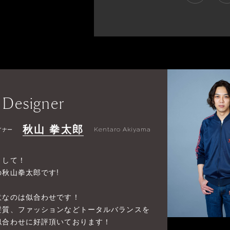
 Designer
秋山 拳太郎
イナー
Kentaro Akiyama
まして！
の秋山拳太郎です!
意なのは似合わせです！
髪質、ファッションなどトータルバランスを
似合わせに好評頂いております！