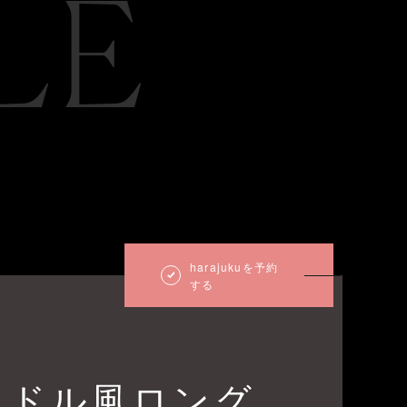
LE
harajukuを予約
する
イドル風ロング