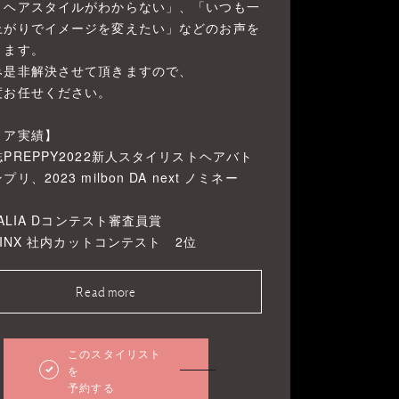
うヘアスタイルがわからない」、「いつも一
上がりでイメージを変えたい」などのお声を
きます。
み是非解決させて頂きますので、
度お任せください。
ィア実績】
PREPPY2022新人スタイリストヘアバト
リ、2023 milbon DA next ノミネー
 DALIA Dコンテスト審査員賞
 MINX 社内カットコンテスト 2位
Read more
このスタイリスト
を
予約する