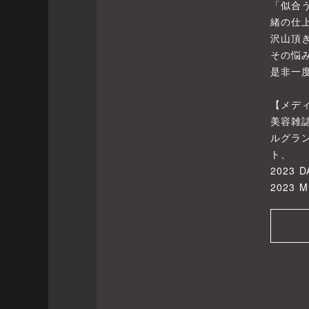
「似合
緒の仕
沢山頂
その悩
是非一
【メデ
美容雑誌
ルグランプ
ト、
2023
2023