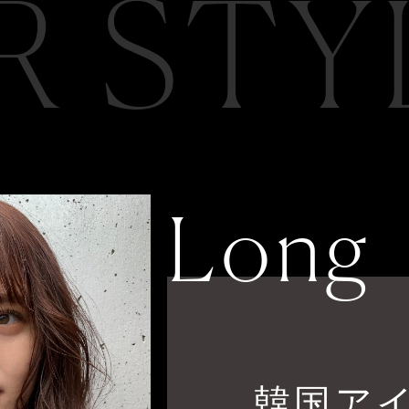
R STY
Long
韓国ア