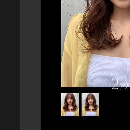
2
/
2