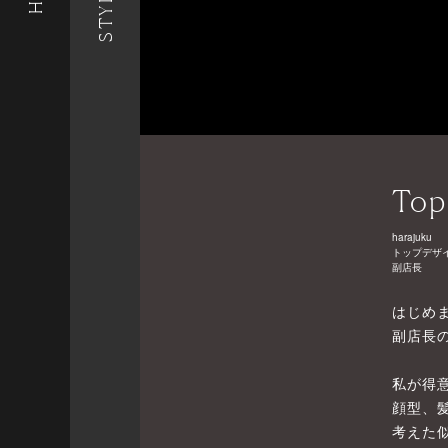
Top
harajuku
トップデザ
副店長
はじめ
副店長
私が得
顔型、
考えた