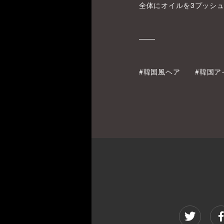
全体にオイルを3プッシ
#韓国風ヘア
#韓国ア