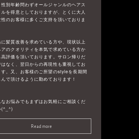
、性別年齢問わずオールジャンルのヘアス
イルを得意としておりますが、とくに大人
女性のお客様に多くご支持を頂いておりま
！
当に髪質改善を求めている方や、現状以上
ヘアのクオリティを本気で求めている方か
も高評価を頂いております。サロン帰りだ
ではなく、翌日からの再現性も重視してお
ます。又、お客様のご所望のstyleを長期間
しんで頂けるように勤めております！
んなお悩みでもまずはお気軽にご相談くだ
(^_^)
Read more