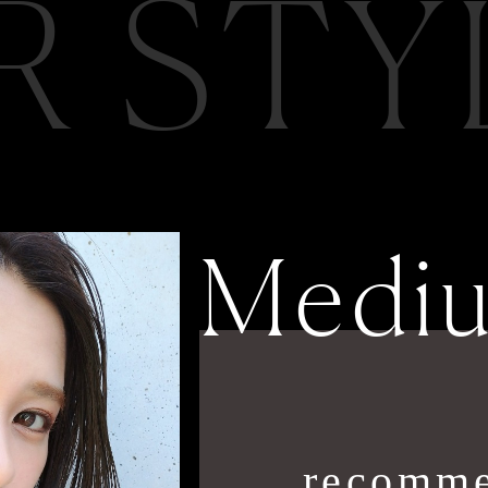
R STY
Medi
recomme