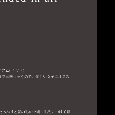
アム( 〃▽〃)
分で出来ちゃうので、忙しい女子にオスス
をたっぷりと髪の毛の中間～毛先につけて馴