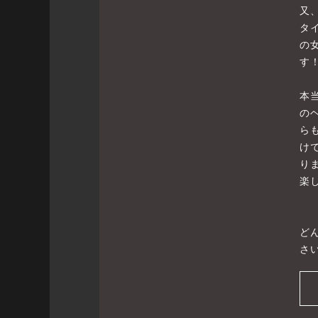
又
タ
の
す
本
の
ら
け
り
楽
ど
さい