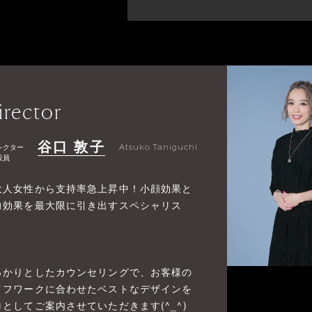
irector
谷口 敦子
レクター
Atsuko Taniguchi
役員
大人女性から支持率急上昇中！小顔効果と
力効果を最大限に引き出すスペシャリス
》
っかりとしたカウンセリングで、お客様の
イフワークに合わせたベストなデザインを
ロとしてご案内させていただきます(^_^)