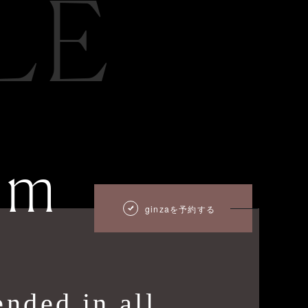
LE
um
ginzaを予約する
nded in all