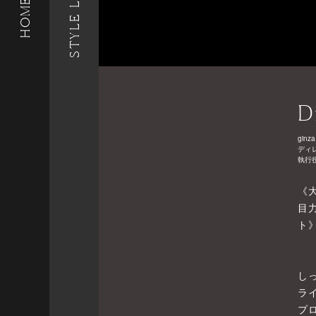
STYLE LIST
HOME
D
ginza
ディ
執行
《
目
ト
し
ラ
プ