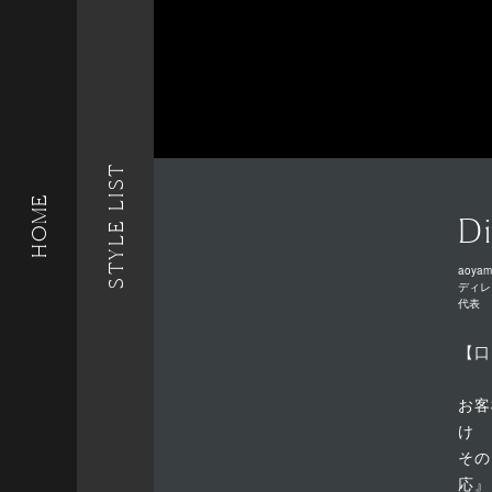
STYLE LIST
HOME
Di
aoyam
ディレ
代表
【口
お客
け
その
応』