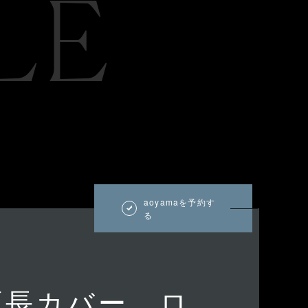
LE
aoyamaを予約す
る
面長カバー ロ