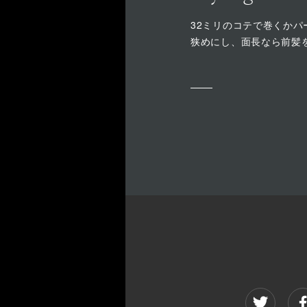
32ミリのコテで巻くか
狭めにし、面長なら前髪