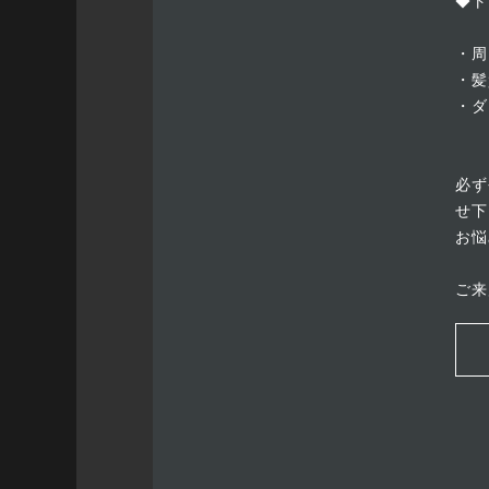
◆ト
・周
・髪
・ダ
必ず
せ下
お悩
ご来