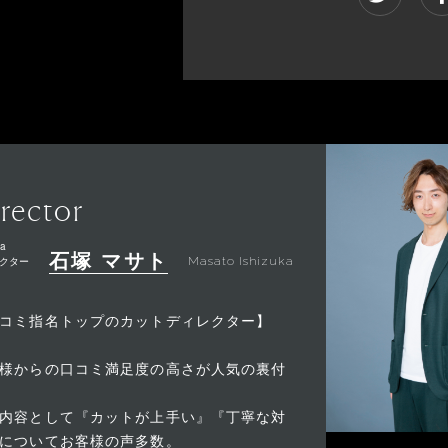
rector
a
石塚 マサト
クター
Masato Ishizuka
コミ指名トップのカットディレクター】
様からの口コミ満足度の高さが人気の裏付
内容として『カットが上手い』『丁寧な対
についてお客様の声多数。