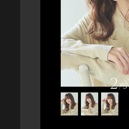
2
/
3