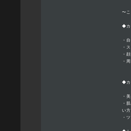
〜こ
◆カ
・自
・ス
・顔
・周
◆カ
・美
・肌
い方
・ツ