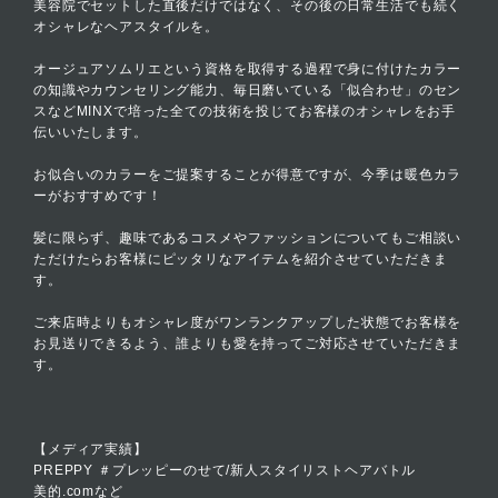
美容院でセットした直後だけではなく、その後の日常生活でも続く
オシャレなヘアスタイルを。
オージュアソムリエという資格を取得する過程で身に付けたカラー
の知識やカウンセリング能力、毎日磨いている「似合わせ」のセン
スなどMINXで培った全ての技術を投じてお客様のオシャレをお手
伝いいたします。
お似合いのカラーをご提案することが得意ですが、今季は暖色カラ
ーがおすすめです！
髪に限らず、趣味であるコスメやファッションについてもご相談い
ただけたらお客様にピッタリなアイテムを紹介させていただきま
す。
ご来店時よりもオシャレ度がワンランクアップした状態でお客様を
お見送りできるよう、誰よりも愛を持ってご対応させていただきま
す。
【メディア実績】
PREPPY ＃プレッピーのせて/新人スタイリストヘアバトル
美的.comなど