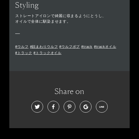
Styling
ストレートアイロンで綺麗に収まるようにとうし、
オイルで全体に馴染ませます。
#ウルフ
#顔まわりウルフ
#ウルフボブ
#track
#trackオイル
#トラック
#トラックオイル
Share on